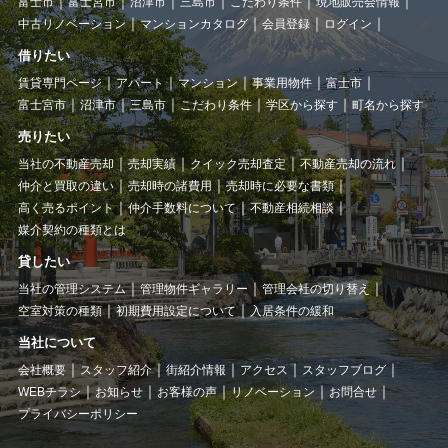
富士市
富士宮市
沼津市
三島市
こだわり条件
現地販売会情報
中古リノベーション
マンションカタログ
会員登録
ログイン
借りたい
賃貸専門ページ
アパート
マンション
事業用物件
富士市
富士宮市
沼津市
三島市
こだわり条件
学区から探す
町名から探す
売りたい
当社の不動産売却
売却実績
クイック売却査定
不動産売却の流れ
仲介と買取の違い
売却時の諸費用
売却時に必要な書類
高く売るポイント
仲介手数料について
不動産相続相談
媒介契約の種類とは
貸したい
当社の管理システム
管理物件ギャラリー
管理会社の切り替え
空室対策の種類
初期費用設定について
入居条件の緩和
当社について
会社概要
スタッフ紹介
街紹介情報
アクセス
スタッフブログ
WEBチラシ
お知らせ
お客様の声
リノベーション
お問合せ
プライバシーポリシー