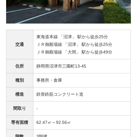
東海道本線 「沼津」 駅から徒歩25分
交通
ＪＲ御殿場線 「沼津」 駅から徒歩25分
ＪＲ御殿場線 「大岡」 駅から徒歩49分
住所
静岡県沼津市三園町13-45
種別
事務所・倉庫
構造
鉄骨鉄筋コンクリート造
間取り
-
専有面積
62.47㎡～92.56㎡
階数
3階建