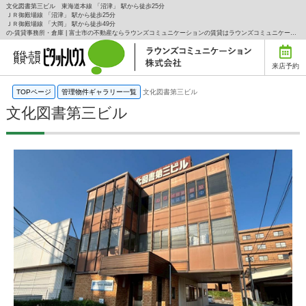
文化図書第三ビル 東海道本線 「沼津」 駅から徒歩25分
ＪＲ御殿場線 「沼津」 駅から徒歩25分
ＪＲ御殿場線 「大岡」 駅から徒歩49分
の-賃貸事務所・倉庫 | 富士市の不動産ならラウンズコミュニケーションの賃貸はラウンズコミュニケーション株式会社にお任せ下さい！
来店予約
TOPページ
管理物件ギャラリー一覧
文化図書第三ビル
文化図書第三ビル