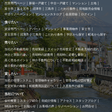
売買専門ページ
新築一戸建て
中古一戸建て
マンション
土地
富士市
富士宮市
沼津市
三島市
こだわり条件
現地販売会情報
中古リノベーション
マンションカタログ
会員登録
ログイン
借りたい
賃貸専門ページ
アパート
マンション
事業用物件
富士市
富士宮市
沼津市
三島市
こだわり条件
学区から探す
町名から探す
売りたい
当社の不動産売却
売却実績
クイック売却査定
不動産売却の流れ
仲介と買取の違い
売却時の諸費用
売却時に必要な書類
高く売るポイント
仲介手数料について
不動産相続相談
媒介契約の種類とは
貸したい
当社の管理システム
管理物件ギャラリー
管理会社の切り替え
空室対策の種類
初期費用設定について
入居条件の緩和
当社について
会社概要
スタッフ紹介
街紹介情報
アクセス
スタッフブログ
WEBチラシ
お知らせ
お客様の声
リノベーション
お問合せ
プライバシーポリシー