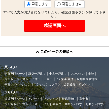
同意します
同意しません
すべて入力がお済みになりましたら、確認画面ボタンを押して下さ
い。
このページの先頭へ
買いたい
売買専門ページ
新築一戸建て
中古一戸建て
マンション
土地
富士市
富士宮市
沼津市
三島市
こだわり条件
現地販売会情報
中古リノベーション
マンションカタログ
会員登録
ログイン
借りたい
賃貸専門ページ
アパート
マンション
事業用物件
富士市
富士宮市
沼津市
三島市
こだわり条件
学区から探す
町名から探す