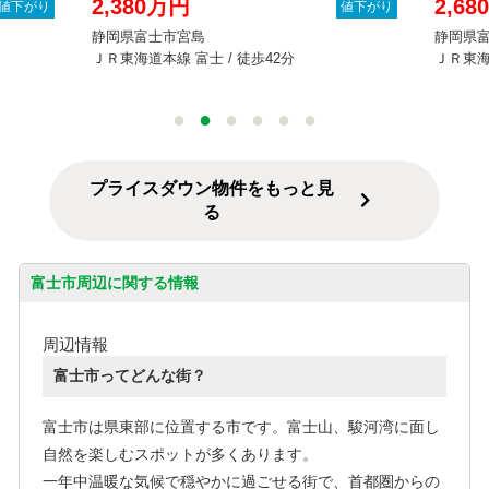
2,380万円
2,6
値下がり
値下がり
静岡県富士市宮島
静岡県
ＪＲ東海道本線 富士 / 徒歩42分
ＪＲ東海
プライスダウン物件をもっと見
る
富士市周辺に関する情報
周辺情報
富士市ってどんな街？
富士市は県東部に位置する市です。富士山、駿河湾に面し
自然を楽しむスポットが多くあります。
一年中温暖な気候で穏やかに過ごせる街で、首都圏からの