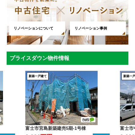
リノベーションについて
リノベーション事例
プライスダウン物件情報
新築一戸建て
新築一
富士市宮島新築建売5期-1号棟
富士市