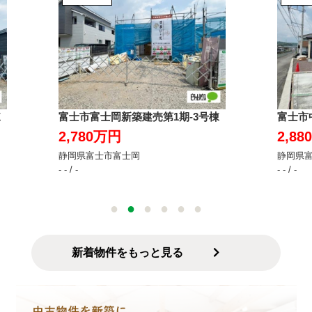
棟
富士市富士岡新築建売第1期-3号棟
富士市
2,780万円
2,8
静岡県富士市富士岡
静岡県
- - / -
- - / -
新着物件をもっと見る