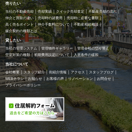
売りたい
当社の不動産売却
売却実績
クイック売却査定
不動産売却の流れ
仲介と買取の違い
売却時の諸費用
売却時に必要な書類
高く売るポイント
仲介手数料について
不動産相続相談
媒介契約の種類とは
貸したい
当社の管理システム
管理物件ギャラリー
管理会社の切り替え
空室対策の種類
初期費用設定について
入居条件の緩和
当社について
会社概要
スタッフ紹介
街紹介情報
アクセス
スタッフブログ
WEBチラシ
お知らせ
お客様の声
リノベーション
お問合せ
プライバシーポリシー