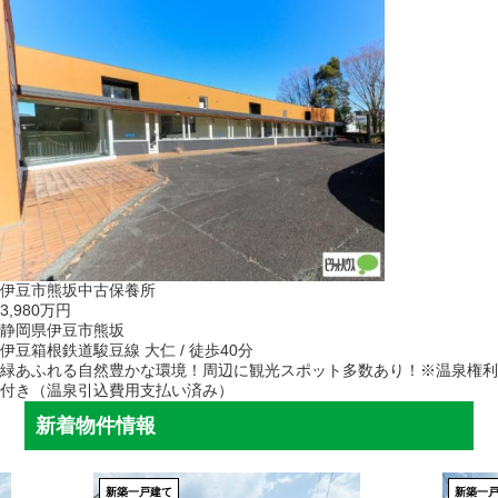
伊豆市熊坂中古保養所
3,980万円
静岡県伊豆市熊坂
伊豆箱根鉄道駿豆線 大仁 / 徒歩40分
緑あふれる自然豊かな環境！周辺に観光スポット多数あり！※温泉権利
付き（温泉引込費用支払い済み）
新着物件情報
新築一戸建て
新築一