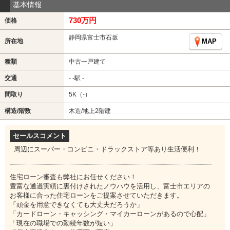
基本情報
730万円
価格
静岡県富士市石坂
所在地
MAP
種類
中古一戸建て
交通
- -駅 -
間取り
5K（-）
構造/階数
木造/地上2階建
セールスコメント
周辺にスーパー・コンビニ・ドラックストア等あり生活便利！
住宅ローン審査も弊社にお任せください！
豊富な通過実績に裏付けされたノウハウを活用し、富士市エリアの
お客様に合った住宅ローンをご提案させていただきます。
「頭金を用意できなくても大丈夫だろうか」
「カードローン・キャッシング・マイカーローンがあるので心配」
「現在の職場での勤続年数が短い」