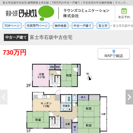
富士市石坂中古住宅 静岡県富士市石坂｜730万円の中古一戸建て｜中古住宅や中古物件情報｜ラウンズコミュニケーション株式会社
来店予約
TOPページ
>
売買専門ページ
>
物件検索
>
中古一戸建て
>
富士市
>
富士市石坂中
富士市石坂中古住宅
中古一戸建て
730万円
MAPで確認