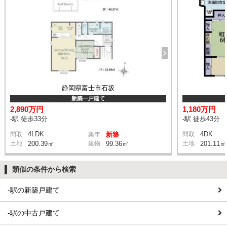
静岡県富士市石坂
新築一戸建て
2,890万円
1,180万円
-駅 徒歩33分
-駅 徒歩43分
4LDK
4DK
間取
築年
新築
間取
土地
200.39㎡
建物
99.36㎡
土地
201.11㎡
類似の条件から検索
-駅の新築戸建て
-駅の中古戸建て