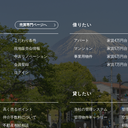
借りたい
売買専門ページへ
こだわり条件
アパート
家賃4万円台
現地販売会情報
マンション
家賃5万円台
中古リノベーション
事業用物件
家賃6万円台
会員登録
家賃7万円台
ログイン
貸したい
高く売るポイント
当社の管理システム
管
仲介手数料について
管理物件ギャラリー
空
不動産相続相談
初