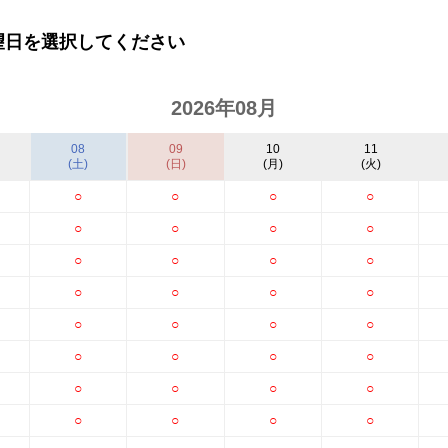
望日を選択してください
2026年08月
08
09
10
11
(土)
(日)
(月)
(火)
○
○
○
○
○
○
○
○
○
○
○
○
○
○
○
○
○
○
○
○
○
○
○
○
○
○
○
○
○
○
○
○