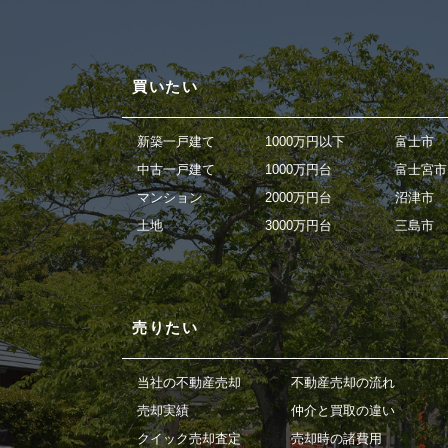
買いたい
新築一戸建て
1000万円以下
富士市
中古一戸建て
1000万円台
富士宮市
マンション
2000万円台
沼津市
土地
3000万円台
三島市
売りたい
当社の不動産売却
不動産売却の流れ
売却実績
仲介と買取の違い
クイック売却査定
売却時の諸費用