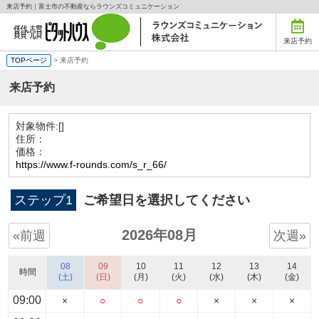
来店予約｜富士市の不動産ならラウンズコミュニケーション
来店予約
TOPページ
> 来店予約
来店予約
対象物件:
[]
住所：
価格：
https://www.f-rounds.com/s_r_66/
ステップ1
ご希望日を選択してください
2026年08月
«前週
次週»
08
09
10
11
12
13
14
時間
(土)
(日)
(月)
(火)
(水)
(木)
(金)
09:00
×
○
○
○
×
×
×