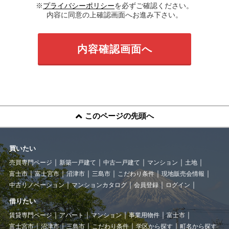
※
プライバシーポリシー
を必ずご確認ください。
内容に同意の上確認画面へお進み下さい。
このページの先頭へ
買いたい
売買専門ページ
新築一戸建て
中古一戸建て
マンション
土地
富士市
富士宮市
沼津市
三島市
こだわり条件
現地販売会情報
中古リノベーション
マンションカタログ
会員登録
ログイン
借りたい
賃貸専門ページ
アパート
マンション
事業用物件
富士市
富士宮市
沼津市
三島市
こだわり条件
学区から探す
町名から探す