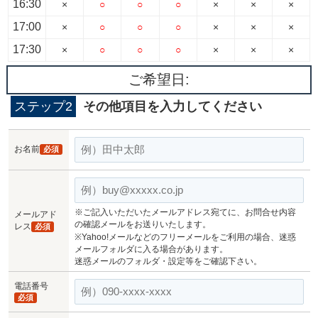
16:30
×
○
○
○
×
×
×
17:00
×
○
○
○
×
×
×
17:30
×
○
○
○
×
×
×
ご希望日:
ステップ2
その他項目を入力してください
お名前
必須
※ご記入いただいたメールアドレス宛てに、お問合せ内容
メールアド
の確認メールをお送りいたします。
レス
必須
※Yahoo!メールなどのフリーメールをご利用の場合、迷惑
メールフォルダに入る場合があります。
迷惑メールのフォルダ・設定等をご確認下さい。
電話番号
必須