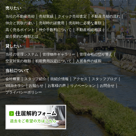
売りたい
当社の不動産売却
売却実績
クイック売却査定
不動産売却の流れ
仲介と買取の違い
売却時の諸費用
売却時に必要な書類
高く売るポイント
仲介手数料について
不動産相続相談
媒介契約の種類とは
貸したい
当社の管理システム
管理物件ギャラリー
管理会社の切り替え
空室対策の種類
初期費用設定について
入居条件の緩和
当社について
会社概要
スタッフ紹介
街紹介情報
アクセス
スタッフブログ
WEBチラシ
お知らせ
お客様の声
リノベーション
お問合せ
プライバシーポリシー