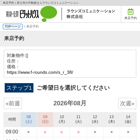
来店予約｜富士市の不動産ならラウンズコミュニケーション
来店予約
TOPページ
> 来店予約
来店予約
対象物件:
[]
住所：
価格：
https://www.f-rounds.com/s_r_38/
ステップ1
ご希望日を選択してください
2026年08月
«前週
次週»
08
09
10
11
12
13
14
時間
(土)
(日)
(月)
(火)
(水)
(木)
(金)
09:00
×
○
○
○
×
×
×