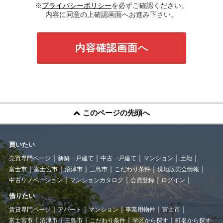
※
プライバシーポリシー
を必ずご確認ください。
内容に同意の上確認画面へお進み下さい。
このページの先頭へ
買いたい
売買専門ページ
新築一戸建て
中古一戸建て
マンション
土地
富士市
富士宮市
沼津市
三島市
こだわり条件
現地販売会情報
中古リノベーション
マンションカタログ
会員登録
ログイン
借りたい
賃貸専門ページ
アパート
マンション
事業用物件
富士市
富士宮市
沼津市
三島市
こだわり条件
学区から探す
町名から探す