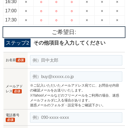
16:30
×
○
○
○
×
×
×
17:00
×
○
○
○
×
×
×
17:30
×
○
○
○
×
×
×
ご希望日:
ステップ2
その他項目を入力してください
お名前
必須
※ご記入いただいたメールアドレス宛てに、お問合せ内容
メールアド
の確認メールをお送りいたします。
レス
必須
※Yahoo!メールなどのフリーメールをご利用の場合、迷惑
メールフォルダに入る場合があります。
迷惑メールのフォルダ・設定等をご確認下さい。
電話番号
必須