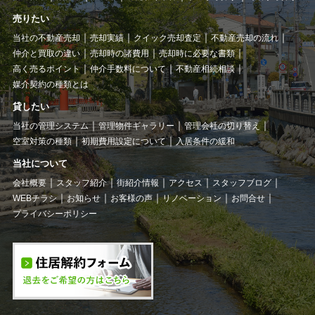
売りたい
当社の不動産売却
売却実績
クイック売却査定
不動産売却の流れ
仲介と買取の違い
売却時の諸費用
売却時に必要な書類
高く売るポイント
仲介手数料について
不動産相続相談
媒介契約の種類とは
貸したい
当社の管理システム
管理物件ギャラリー
管理会社の切り替え
空室対策の種類
初期費用設定について
入居条件の緩和
当社について
会社概要
スタッフ紹介
街紹介情報
アクセス
スタッフブログ
WEBチラシ
お知らせ
お客様の声
リノベーション
お問合せ
プライバシーポリシー