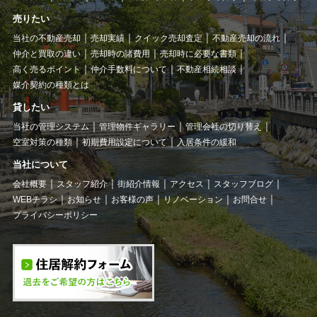
売りたい
当社の不動産売却
売却実績
クイック売却査定
不動産売却の流れ
仲介と買取の違い
売却時の諸費用
売却時に必要な書類
高く売るポイント
仲介手数料について
不動産相続相談
媒介契約の種類とは
貸したい
当社の管理システム
管理物件ギャラリー
管理会社の切り替え
空室対策の種類
初期費用設定について
入居条件の緩和
当社について
会社概要
スタッフ紹介
街紹介情報
アクセス
スタッフブログ
WEBチラシ
お知らせ
お客様の声
リノベーション
お問合せ
プライバシーポリシー