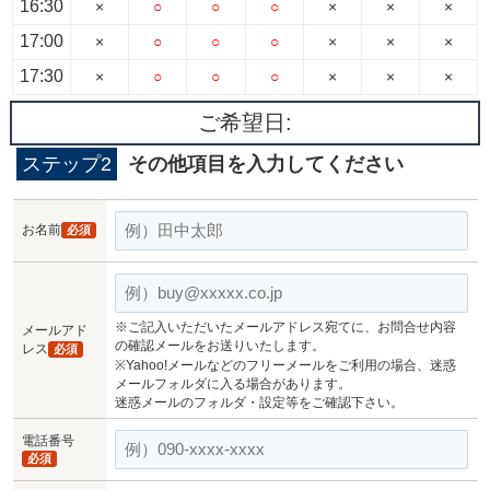
16:30
×
○
○
○
×
×
×
17:00
×
○
○
○
×
×
×
17:30
×
○
○
○
×
×
×
ご希望日:
ステップ2
その他項目を入力してください
お名前
必須
※ご記入いただいたメールアドレス宛てに、お問合せ内容
メールアド
の確認メールをお送りいたします。
レス
必須
※Yahoo!メールなどのフリーメールをご利用の場合、迷惑
メールフォルダに入る場合があります。
迷惑メールのフォルダ・設定等をご確認下さい。
電話番号
必須