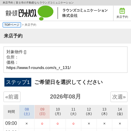
来店予約｜富士市の不動産ならラウンズコミュニケーション
来店予約
TOPページ
> 来店予約
来店予約
対象物件:
[]
住所：
価格：
https://www.f-rounds.com/s_r_131/
ステップ1
ご希望日を選択してください
2026年08月
«前週
次週»
08
09
10
11
12
13
14
時間
(土)
(日)
(月)
(火)
(水)
(木)
(金)
09:00
×
○
○
○
×
×
×