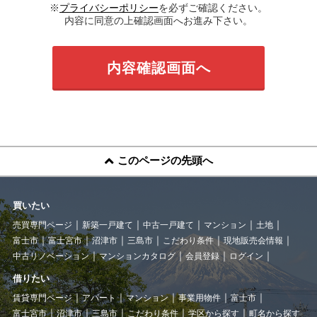
※
プライバシーポリシー
を必ずご確認ください。
内容に同意の上確認画面へお進み下さい。
このページの先頭へ
買いたい
売買専門ページ
新築一戸建て
中古一戸建て
マンション
土地
富士市
富士宮市
沼津市
三島市
こだわり条件
現地販売会情報
中古リノベーション
マンションカタログ
会員登録
ログイン
借りたい
賃貸専門ページ
アパート
マンション
事業用物件
富士市
富士宮市
沼津市
三島市
こだわり条件
学区から探す
町名から探す