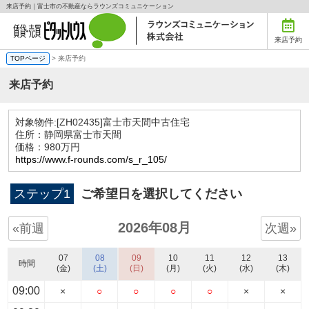
来店予約｜富士市の不動産ならラウンズコミュニケーション
来店予約
TOPページ
> 来店予約
来店予約
対象物件:
[ZH02435]富士市天間中古住宅
住所：静岡県富士市天間
価格：980万円
https://www.f-rounds.com/s_r_105/
ステップ1
ご希望日を選択してください
2026年08月
«前週
次週»
07
08
09
10
11
12
13
時間
(金)
(土)
(日)
(月)
(火)
(水)
(木)
09:00
×
○
○
○
○
×
×