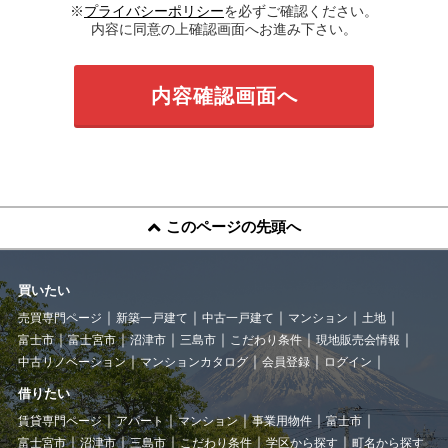
※
プライバシーポリシー
を必ずご確認ください。
内容に同意の上確認画面へお進み下さい。
このページの先頭へ
買いたい
売買専門ページ
新築一戸建て
中古一戸建て
マンション
土地
富士市
富士宮市
沼津市
三島市
こだわり条件
現地販売会情報
中古リノベーション
マンションカタログ
会員登録
ログイン
借りたい
賃貸専門ページ
アパート
マンション
事業用物件
富士市
富士宮市
沼津市
三島市
こだわり条件
学区から探す
町名から探す