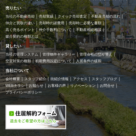
売りたい
当社の不動産売却
売却実績
クイック売却査定
不動産売却の流れ
仲介と買取の違い
売却時の諸費用
売却時に必要な書類
高く売るポイント
仲介手数料について
不動産相続相談
媒介契約の種類とは
貸したい
当社の管理システム
管理物件ギャラリー
管理会社の切り替え
空室対策の種類
初期費用設定について
入居条件の緩和
当社について
会社概要
スタッフ紹介
街紹介情報
アクセス
スタッフブログ
WEBチラシ
お知らせ
お客様の声
リノベーション
お問合せ
プライバシーポリシー