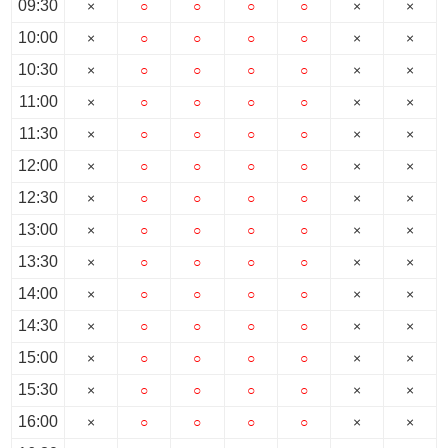
09:30
×
○
○
○
○
×
×
10:00
×
○
○
○
○
×
×
10:30
×
○
○
○
○
×
×
11:00
×
○
○
○
○
×
×
11:30
×
○
○
○
○
×
×
12:00
×
○
○
○
○
×
×
12:30
×
○
○
○
○
×
×
13:00
×
○
○
○
○
×
×
13:30
×
○
○
○
○
×
×
14:00
×
○
○
○
○
×
×
14:30
×
○
○
○
○
×
×
15:00
×
○
○
○
○
×
×
15:30
×
○
○
○
○
×
×
16:00
×
○
○
○
○
×
×