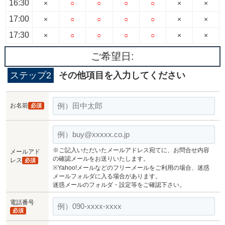
16:30
×
○
○
○
○
×
×
17:00
×
○
○
○
○
×
×
17:30
×
○
○
○
○
×
×
ご希望日:
ステップ2
その他項目を入力してください
お名前
必須
※ご記入いただいたメールアドレス宛てに、お問合せ内容
メールアド
の確認メールをお送りいたします。
レス
必須
※Yahoo!メールなどのフリーメールをご利用の場合、迷惑
メールフォルダに入る場合があります。
迷惑メールのフォルダ・設定等をご確認下さい。
電話番号
必須