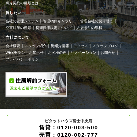
媒介契約の種類とは
貸したい
当社の管理システム
管理物件ギャラリー
管理会社の切り替え
空室対策の種類
初期費用設定について
入居条件の緩和
当社について
会社概要
スタッフ紹介
街紹介情報
アクセス
スタッフブログ
WEBチラシ
お知らせ
お客様の声
リノベーション
お問合せ
プライバシーポリシー
ピタットハウス富士中央店
賃貸：0120-003-500
売買：0120-002-777