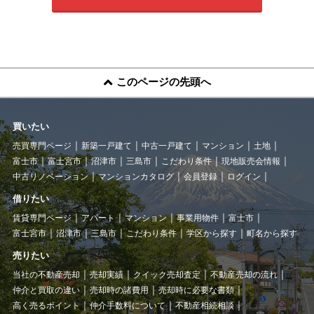
このページの先頭へ
買いたい
売買専門ページ
新築一戸建て
中古一戸建て
マンション
土地
富士市
富士宮市
沼津市
三島市
こだわり条件
現地販売会情報
中古リノベーション
マンションカタログ
会員登録
ログイン
借りたい
賃貸専門ページ
アパート
マンション
事業用物件
富士市
富士宮市
沼津市
三島市
こだわり条件
学区から探す
町名から探す
売りたい
当社の不動産売却
売却実績
クイック売却査定
不動産売却の流れ
仲介と買取の違い
売却時の諸費用
売却時に必要な書類
高く売るポイント
仲介手数料について
不動産相続相談