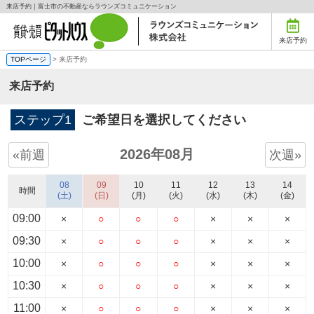
来店予約｜富士市の不動産ならラウンズコミュニケーション
来店予約
TOPページ
> 来店予約
来店予約
ステップ1
ご希望日を選択してください
2026年08月
«前週
次週»
08
09
10
11
12
13
14
時間
(土)
(日)
(月)
(火)
(水)
(木)
(金)
09:00
×
○
○
○
×
×
×
09:30
×
○
○
○
×
×
×
10:00
×
○
○
○
×
×
×
10:30
×
○
○
○
×
×
×
11:00
×
○
○
○
×
×
×