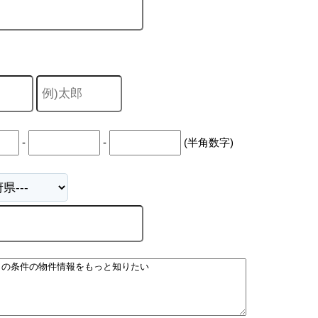
-
-
(半角数字)