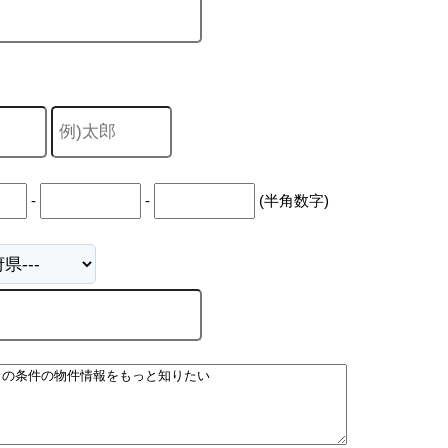
-
-
(半角数字)