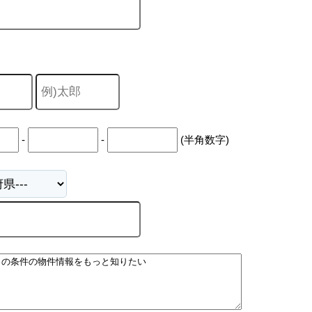
-
-
(半角数字)