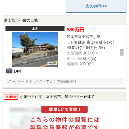
次の20件>>
富士宮市小泉の土地
土地
580万円
静岡県富士宮市小泉
ＪＲ身延線 富士根 徒歩19分
49.01坪(11.84万円 /坪)
土地面積
162.00㎡
建ぺい率
60.0(%)
容積率
200.0(%)
14
枚
スーパー・ドラッグストア近くで買物便利！
小泉中古住宅｜富士宮市小泉の中古一戸建て
会員限定