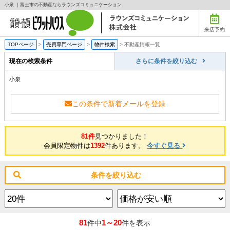
小泉 ｜富士市の不動産ならラウンズコミュニケーション
来店予約
TOPページ
>
売買専門ページ
>
物件検索
>
不動産情報一覧
現在の検索条件
さらに条件を絞り込む
小泉
この条件で新着メールを登録
81件
見つかりました！
会員限定物件は
1392
件あります。
今すぐ見る
条件を絞り込む
81
1～20
件中
件を表示