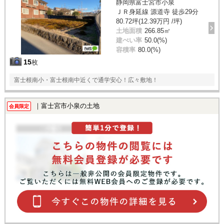
静岡県富士宮市小泉
ＪＲ身延線 源道寺 徒歩29分
80.72坪(12.39万円 /坪)
土地面積
266.85㎡
建ぺい率
50.0(%)
容積率
80.0(%)
15
枚
富士根南小・富士根南中近くで通学安心！広々敷地！
｜富士宮市小泉の土地
会員限定