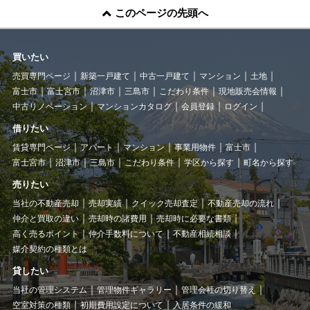
このページの先頭へ
買いたい
売買専門ページ
新築一戸建て
中古一戸建て
マンション
土地
富士市
富士宮市
沼津市
三島市
こだわり条件
現地販売会情報
中古リノベーション
マンションカタログ
会員登録
ログイン
借りたい
賃貸専門ページ
アパート
マンション
事業用物件
富士市
富士宮市
沼津市
三島市
こだわり条件
学区から探す
町名から探す
売りたい
当社の不動産売却
売却実績
クイック売却査定
不動産売却の流れ
仲介と買取の違い
売却時の諸費用
売却時に必要な書類
高く売るポイント
仲介手数料について
不動産相続相談
媒介契約の種類とは
貸したい
当社の管理システム
管理物件ギャラリー
管理会社の切り替え
空室対策の種類
初期費用設定について
入居条件の緩和