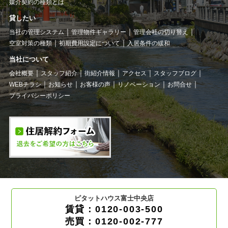
媒介契約の種類とは
貸したい
当社の管理システム
管理物件ギャラリー
管理会社の切り替え
空室対策の種類
初期費用設定について
入居条件の緩和
当社について
会社概要
スタッフ紹介
街紹介情報
アクセス
スタッフブログ
WEBチラシ
お知らせ
お客様の声
リノベーション
お問合せ
プライバシーポリシー
ピタットハウス富士中央店
賃貸：0120-003-500
売買：0120-002-777