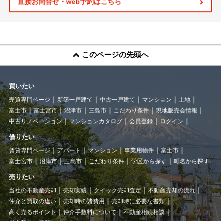
直接お問合せ・web予約はこちら
このページの先頭へ
買いたい
売買専門ページ
新築一戸建て
中古一戸建て
マンション
土地
富士市
富士宮市
沼津市
三島市
こだわり条件
現地販売会情報
中古リノベーション
マンションカタログ
会員登録
ログイン
借りたい
賃貸専門ページ
アパート
マンション
事業用物件
富士市
富士宮市
沼津市
三島市
こだわり条件
学区から探す
町名から探す
売りたい
当社の不動産売却
売却実績
クイック売却査定
不動産売却の流れ
仲介と買取の違い
売却時の諸費用
売却時に必要な書類
高く売るポイント
仲介手数料について
不動産相続相談