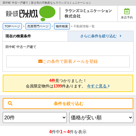
田中町 中古一戸建て｜富士市の不動産ならラウンズコミュニケーション
来店予約
TOPページ
>
売買専門ページ
>
物件検索
>
不動産情報一覧
現在の検索条件
さらに条件を絞り込む
田中町 中古一戸建て
この条件で新着メールを登録
4件
見つかりました！
会員限定物件は
1399
件あります。
今すぐ見る
条件を絞り込む
4
1～4
件中
件を表示