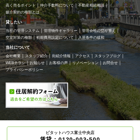
高く売るポイント
仲介手数料について
不動産相続相談
媒介契約の種類とは
貸したい
当社の管理システム
管理物件ギャラリー
管理会社の切り替え
空室対策の種類
初期費用設定について
入居条件の緩和
当社について
会社概要
スタッフ紹介
街紹介情報
アクセス
スタッフブログ
WEBチラシ
お知らせ
お客様の声
リノベーション
お問合せ
プライバシーポリシー
ピタットハウス富士中央店
賃貸：0120-003-500