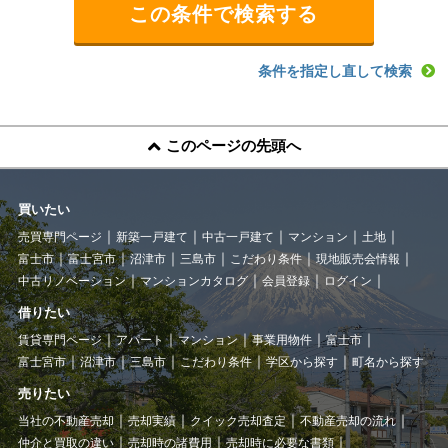
条件を指定し直して検索
このページの先頭へ
買いたい
売買専門ページ
新築一戸建て
中古一戸建て
マンション
土地
富士市
富士宮市
沼津市
三島市
こだわり条件
現地販売会情報
中古リノベーション
マンションカタログ
会員登録
ログイン
借りたい
賃貸専門ページ
アパート
マンション
事業用物件
富士市
富士宮市
沼津市
三島市
こだわり条件
学区から探す
町名から探す
売りたい
当社の不動産売却
売却実績
クイック売却査定
不動産売却の流れ
仲介と買取の違い
売却時の諸費用
売却時に必要な書類