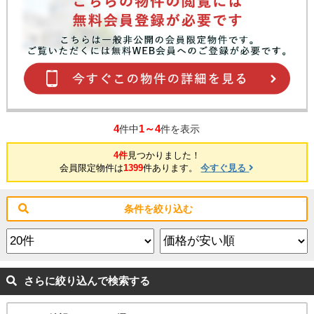
4
1～4
件中
件を表示
4件
見つかりました！
会員限定物件は
1399
件あります。
今すぐ見る
条件を絞り込む
さらに絞り込んで検索する