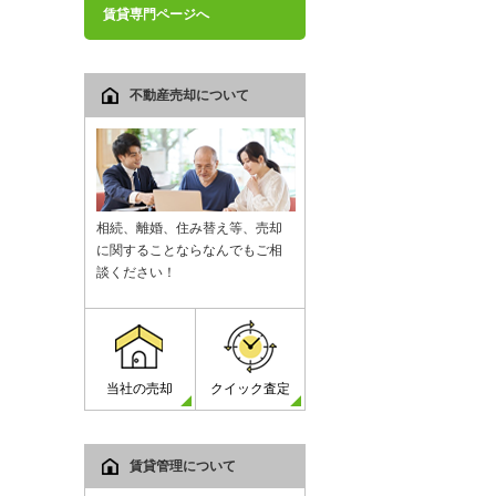
賃貸専門ページへ
不動産売却について
相続、離婚、住み替え等、売却
に関することならなんでもご相
談ください！
当社の売却
クイック査定
賃貸管理について