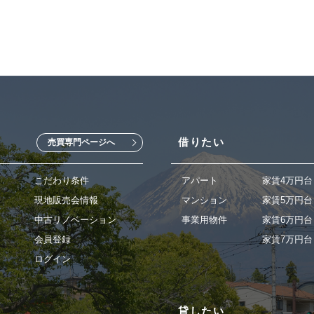
借りたい
売買専門ページへ
こだわり条件
アパート
家賃4万円台
現地販売会情報
マンション
家賃5万円台
中古リノベーション
事業用物件
家賃6万円台
会員登録
家賃7万円台
ログイン
貸したい