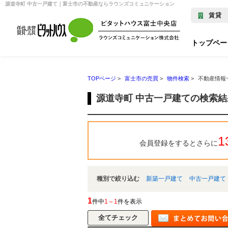
源道寺町 中古一戸建て｜富士市の不動産ならラウンズコミュニケーション
賃貸
トップペー
TOPページ
>
富士市の売買
>
物件検索
>
不動産情報
源道寺町 中古一戸建ての検索
1
会員登録をするとさらに
種別で絞り込む
新築一戸建て
中古一戸建て
1
件中
1～1
件を表示