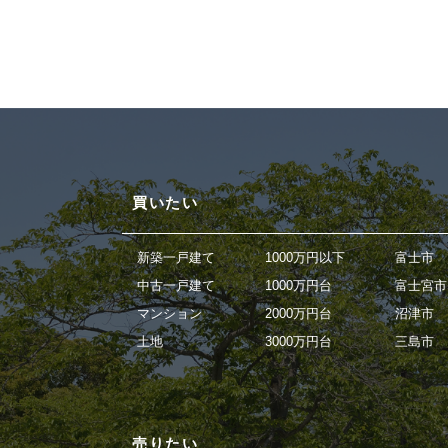
買いたい
新築一戸建て
1000万円以下
富士市
中古一戸建て
1000万円台
富士宮市
マンション
2000万円台
沼津市
土地
3000万円台
三島市
売りたい