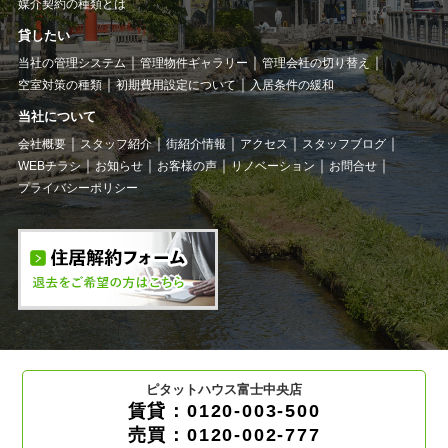
媒介契約の種類とは
貸したい
当社の管理システム
管理物件ギャラリー
管理会社の切り替え
空室対策の種類
初期費用設定について
入居条件の緩和
当社について
会社概要
スタッフ紹介
街紹介情報
アクセス
スタッフブログ
WEBチラシ
お知らせ
お客様の声
リノベーション
お問合せ
プライバシーポリシー
ピタットハウス富士中央店
賃貸：0120-003-500
売買：0120-002-777