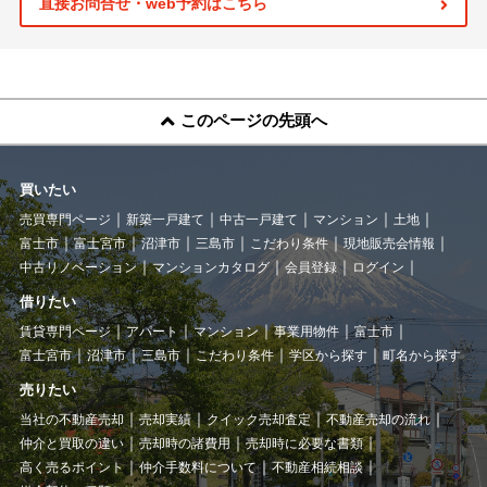
直接お問合せ・web予約はこちら
このページの先頭へ
買いたい
売買専門ページ
新築一戸建て
中古一戸建て
マンション
土地
富士市
富士宮市
沼津市
三島市
こだわり条件
現地販売会情報
中古リノベーション
マンションカタログ
会員登録
ログイン
借りたい
賃貸専門ページ
アパート
マンション
事業用物件
富士市
富士宮市
沼津市
三島市
こだわり条件
学区から探す
町名から探す
売りたい
当社の不動産売却
売却実績
クイック売却査定
不動産売却の流れ
仲介と買取の違い
売却時の諸費用
売却時に必要な書類
高く売るポイント
仲介手数料について
不動産相続相談