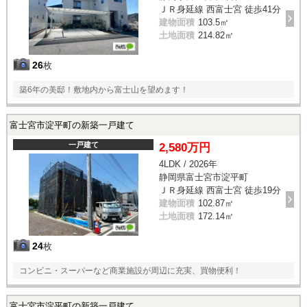
ＪＲ身延線 西富士宮 徒歩41分
建物面積
103.5㎡
土地面積
214.82㎡
26
枚
築6年の美邸！敷地内から富士山を望めます！
富士宮市淀平町の新築一戸建て
一戸建て
2,580万円
4LDK / 2026年
静岡県富士宮市淀平町
ＪＲ身延線 西富士宮 徒歩19分
建物面積
102.87㎡
土地面積
172.14㎡
24
枚
コンビニ・スーパーなど商業施設が周辺に充実、買物便利！
富士宮市淀平町の新築一戸建て