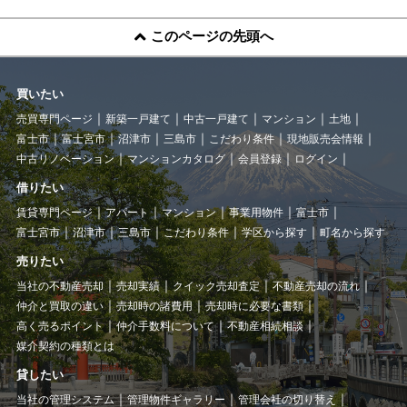
このページの先頭へ
買いたい
売買専門ページ
新築一戸建て
中古一戸建て
マンション
土地
富士市
富士宮市
沼津市
三島市
こだわり条件
現地販売会情報
中古リノベーション
マンションカタログ
会員登録
ログイン
借りたい
賃貸専門ページ
アパート
マンション
事業用物件
富士市
富士宮市
沼津市
三島市
こだわり条件
学区から探す
町名から探す
売りたい
当社の不動産売却
売却実績
クイック売却査定
不動産売却の流れ
仲介と買取の違い
売却時の諸費用
売却時に必要な書類
高く売るポイント
仲介手数料について
不動産相続相談
媒介契約の種類とは
貸したい
当社の管理システム
管理物件ギャラリー
管理会社の切り替え