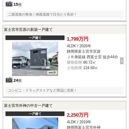
15
枚
二面道路の角地！南面道路で日当たり良好！
富士宮市宮原の新築一戸建て
一戸建て
1,799万円
4LDK / 2026年
静岡県富士宮市宮原
ＪＲ身延線 西富士宮 徒歩44分
建物面積
90.72㎡
土地面積
124.69㎡
24
枚
コンビニ・ドラッグストアなど周辺に充実！
富士宮市外神の中古一戸建て
一戸建て
2,250万円
4LDK / 2019年
静岡県富士宮市外神