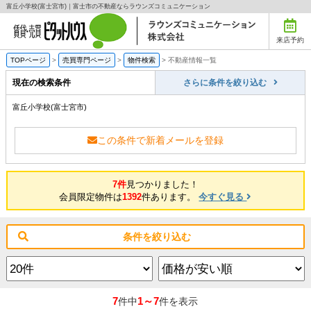
富丘小学校(富士宮市)｜富士市の不動産ならラウンズコミュニケーション
来店予約
TOPページ
>
売買専門ページ
>
物件検索
>
不動産情報一覧
現在の検索条件
さらに条件を絞り込む
富丘小学校(富士宮市)
この条件で新着メールを登録
7件
見つかりました！
会員限定物件は
1392
件あります。
今すぐ見る
条件を絞り込む
7
1～7
件中
件を表示