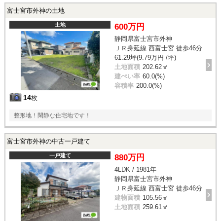
富士宮市外神の土地
土地
600万円
静岡県富士宮市外神
ＪＲ身延線 西富士宮 徒歩46分
61.29坪(9.79万円 /坪)
土地面積
202.62㎡
建ぺい率
60.0(%)
容積率
200.0(%)
14
枚
整形地！閑静な住宅地です！
富士宮市外神の中古一戸建て
一戸建て
880万円
4LDK / 1981年
静岡県富士宮市外神
ＪＲ身延線 西富士宮 徒歩46分
建物面積
105.56㎡
土地面積
259.61㎡