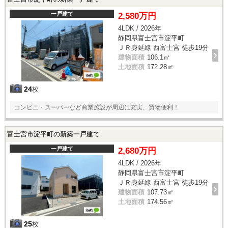
一戸建て
2,580万円
4LDK / 2026年
静岡県富士宮市淀平町
ＪＲ身延線 西富士宮 徒歩19分
建物面積
106.1㎡
土地面積
172.28㎡
24
枚
コンビニ・スーパーなど商業施設が周辺に充実、買物便利！
富士宮市淀平町の新築一戸建て
一戸建て
2,680万円
4LDK / 2026年
静岡県富士宮市淀平町
ＪＲ身延線 西富士宮 徒歩19分
建物面積
107.73㎡
土地面積
174.56㎡
25
枚