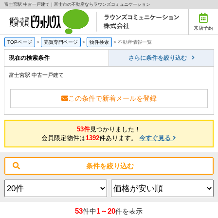
富士宮駅 中古一戸建て｜富士市の不動産ならラウンズコミュニケーション
来店予約
TOPページ
>
売買専門ページ
>
物件検索
>
不動産情報一覧
現在の検索条件
さらに条件を絞り込む
富士宮駅 中古一戸建て
この条件で新着メールを登録
53件
見つかりました！
会員限定物件は
1392
件あります。
今すぐ見る
条件を絞り込む
53
1～20
件中
件を表示