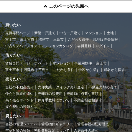
このページの先頭へ
買いたい
売買専門ページ
新築一戸建て
中古一戸建て
マンション
土地
富士市
富士宮市
沼津市
三島市
こだわり条件
現地販売会情報
中古リノベーション
マンションカタログ
会員登録
ログイン
借りたい
賃貸専門ページ
アパート
マンション
事業用物件
富士市
富士宮市
沼津市
三島市
こだわり条件
学区から探す
町名から探す
売りたい
当社の不動産売却
売却実績
クイック売却査定
不動産売却の流れ
仲介と買取の違い
売却時の諸費用
売却時に必要な書類
高く売るポイント
仲介手数料について
不動産相続相談
媒介契約の種類とは
貸したい
当社の管理システム
管理物件ギャラリー
管理会社の切り替え
空室対策の種類
初期費用設定について
入居条件の緩和