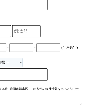
-
-
(半角数字)