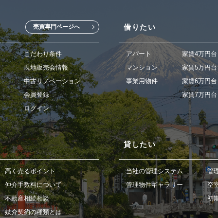
借りたい
売買専門ページへ
こだわり条件
アパート
家賃4万円台
現地販売会情報
マンション
家賃5万円台
中古リノベーション
事業用物件
家賃6万円台
会員登録
家賃7万円台
ログイン
貸したい
高く売るポイント
当社の管理システム
管
仲介手数料について
管理物件ギャラリー
空
不動産相続相談
初
媒介契約の種類とは