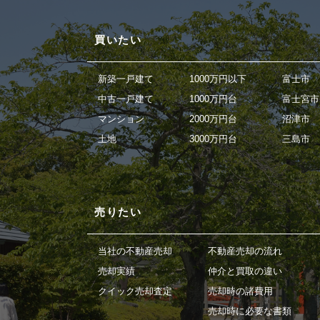
買いたい
新築一戸建て
1000万円以下
富士市
中古一戸建て
1000万円台
富士宮市
マンション
2000万円台
沼津市
土地
3000万円台
三島市
売りたい
当社の不動産売却
不動産売却の流れ
売却実績
仲介と買取の違い
クイック売却査定
売却時の諸費用
売却時に必要な書類