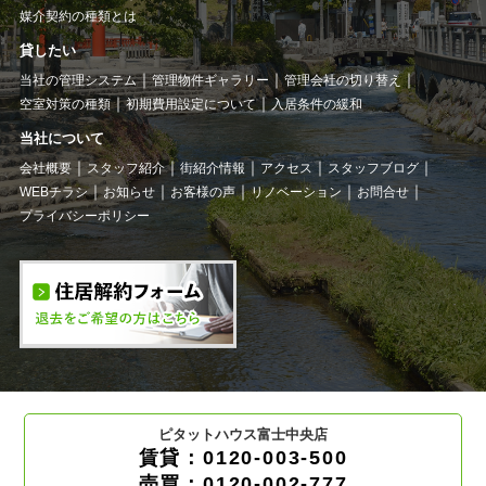
媒介契約の種類とは
貸したい
当社の管理システム
管理物件ギャラリー
管理会社の切り替え
空室対策の種類
初期費用設定について
入居条件の緩和
当社について
会社概要
スタッフ紹介
街紹介情報
アクセス
スタッフブログ
WEBチラシ
お知らせ
お客様の声
リノベーション
お問合せ
プライバシーポリシー
ピタットハウス富士中央店
賃貸：0120-003-500
売買：0120-002-777