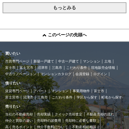
もっとみる
このページの先頭へ
買いたい
売買専門ページ
新築一戸建て
中古一戸建て
マンション
土地
富士市
富士宮市
沼津市
三島市
こだわり条件
現地販売会情報
中古リノベーション
マンションカタログ
会員登録
ログイン
借りたい
賃貸専門ページ
アパート
マンション
事業用物件
富士市
富士宮市
沼津市
三島市
こだわり条件
学区から探す
町名から探す
売りたい
当社の不動産売却
売却実績
クイック売却査定
不動産売却の流れ
仲介と買取の違い
売却時の諸費用
売却時に必要な書類
高く売るポイント
仲介手数料について
不動産相続相談