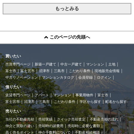
もっとみる
このページの先頭へ
買いたい
売買専門ページ
新築一戸建て
中古一戸建て
マンション
土地
富士市
富士宮市
沼津市
三島市
こだわり条件
現地販売会情報
中古リノベーション
マンションカタログ
会員登録
ログイン
借りたい
賃貸専門ページ
アパート
マンション
事業用物件
富士市
富士宮市
沼津市
三島市
こだわり条件
学区から探す
町名から探す
売りたい
当社の不動産売却
売却実績
クイック売却査定
不動産売却の流れ
仲介と買取の違い
売却時の諸費用
売却時に必要な書類
高く売るポイント
仲介手数料について
不動産相続相談