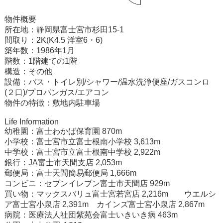
物件概要
所在地：静岡県富士宮市杉田15-1
間取り：2K(K4.5 洋室6・6)
築年数：1986年1月
階数：1階建ての1階
構造：その他
設備：バス・トイレ別/シャワー/温水洗浄便座/ガスコンロ
(２口)/プロパンガス/エアコン
物件の特徴：敷地内駐車場
Life Information
幼稚園：富士わかば保育園 870m
小学校：富士宮市立富士根南小学校 3,613m
中学校：富士宮市立富士根南中学校 2,922m
銀行：JA富士市天間支店 2,053m
郵便局：富士天間簡易郵便局 1,666m
コンビニ：セブンイレブン富士市天間店 929m
買い物：マックスバリュ富士宮若宮店 2,216m ウエルシ
ア富士宮小泉店 2,391m カインズ富士宮小泉店 2,867m
病院：医療法人社団紫苑会富士いきいき病 463m