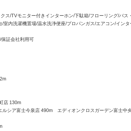
クス/TVモニター付きインターホン/下駄箱/フローリング/バス
台/室内洗濯機置場/温水洗浄便座/プロパンガス/エアコン/イン
/保証会社利用可
2m
 130m
エルシア富士今泉店 490m エディオンクロスガーデン富士中
m