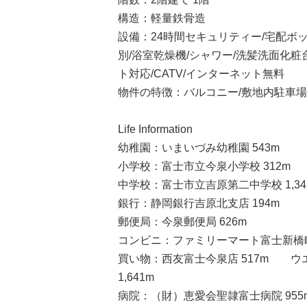
構造：軽量鉄骨造
設備：24時間セキュリティー/宅配ボッ
別/浴室乾燥機/シャワー/洗髪洗面化粧
ト対応/CATV/インターネット無料
物件の特徴：バルコニー/敷地内駐車場
Life Information
幼稚園：いまいづみ幼稚園 543m
小学校：富士市立今泉小学校 312m
中学校：富士市立吉原第二中学校 1,34
銀行：静岡銀行吉原北支店 194m
郵便局：今泉郵便局 626m
コンビニ：ファミリーマート富士新橋町店
買い物：西友富士今泉店 517m ウ
1,641m
病院：（財）恵愛会聖隷富士病院 955