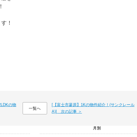
！
ます！
LDKの物
[【富士市蓼原】1Kの物件紹介！(サンクレール
一覧へ
A)] 次の記事 ＞
月別