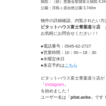
病院：（財）恵愛会聖隷富士病院 4,34
公園：浮島ヶ原自然公園 3,740m
物件の詳細確認、内覧されたい方
ピタットハウス富士青葉道り店
お気軽にお問合せください！!
●電話番号：0545-62-2727
●営業時間：10：00～18：30
●水曜定休日
●来店予約は
こちら
ピタットハウス富士青葉道り店が
「
Instagram
」
を始めました！
ユーザー名は「
pitat.aoba
」です