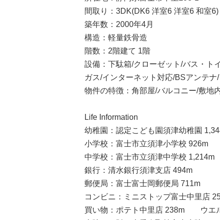
間取り：3DK(DK6 洋室6 洋室6 和室6)
築年数：2000年4月
構造：軽量鉄骨造
階数：2階建て 1階
設備：下駄箱/クローゼット/バス・トイ
ガス/インターネット対応/BSアンテナ
物件の特徴：角部屋/バルコニー/敷地
Life Information
幼稚園：認定こども園須津幼稚園 1,34
小学校：富士市立須津小学校 926m
中学校：富士市立須津中学校 1,214m
銀行：清水銀行須津支店 494m
郵便局：富士富士岡郵便局 711m
コンビニ：ミニストップ富士中里店 25
買い物：ポテト中里店 238m ウエル