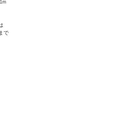
1m
は
まで
！