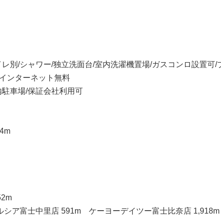
レ別/シャワー/独立洗面台/室内洗濯機置場/ガスコンロ設置可/
/インターネット無料
内駐車場/保証会社利用可
4m
2m
シア富士中里店 591m ケーヨーデイツー富士比奈店 1,918m