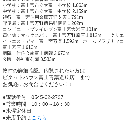
小学校：富士宮市立大富士小学校 1,863m
中学校：富士宮市立大富士中学校 2,159m
銀行：富士宮信用金庫万野支店 1,791m
郵便局：富士宮万野簡易郵便局 1,202m
コンビニ：セブンイレブン富士宮大岩店 101m
買い物：マックスバリュ富士宮万野原店 1,812m クリエ
イトエス・ディー富士宮万野 1,592m ホームプラザナフコ
富士宮店 1,613m
病院：仁信会南富士病院 2,673m
公園：外神東公園 3,533m
物件の詳細確認、内覧されたい方は
ピタットハウス富士青葉道り店
まで
お気軽にお問合せください！!
●電話番号：0545-62-2727
●営業時間：10：00～18：30
●水曜定休日
●来店予約は
こちら