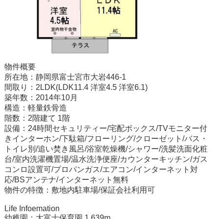
物件概要
所在地：静岡県富士宮市大岩446-1
間取り：2LDK(LDK11.4 洋室4.5 洋室6.1)
築年数：2014年10月
構造：軽量鉄骨造
階数：2階建て 1階
設備：24時間セキュリティー/宅配ボックス/TVモニター付
きインターホン/下駄箱/フローリング/クローゼット/バス・
トイレ別/追い焚き風呂/浴室乾燥機/シャワー/洗髪洗面化粧
台/室内洗濯機置場/温水洗浄便座/カウンターキッチン/ガス
コンロ設置可/プロパンガス/エアコン/インターネット対
応/BSアンテナ/インターネット無料
物件の特徴：敷地内駐車場/保証会社利用可
Life Infoemation
幼稚園：大富士保育園 1,639m