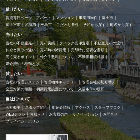
借りたい
賃貸専門ページ
アパート
マンション
事業用物件
富士市
富士宮市
沼津市
三島市
こだわり条件
学区から探す
町名から探す
売りたい
当社の不動産売却
売却実績
クイック売却査定
不動産売却の流れ
仲介と買取の違い
売却時の諸費用
売却時に必要な書類
高く売るポイント
仲介手数料について
不動産相続相談
媒介契約の種類とは
貸したい
当社の管理システム
管理物件ギャラリー
管理会社の切り替え
空室対策の種類
初期費用設定について
入居条件の緩和
当社について
会社概要
スタッフ紹介
街紹介情報
アクセス
スタッフブログ
WEBチラシ
お知らせ
お客様の声
リノベーション
お問合せ
プライバシーポリシー