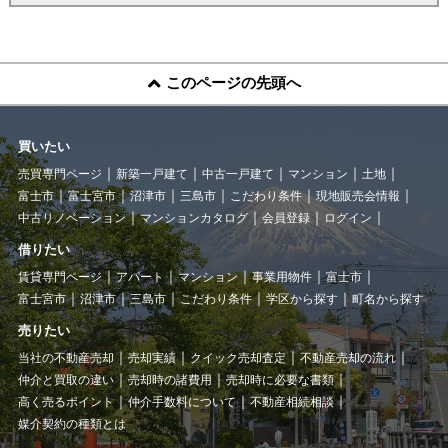
このページの先頭へ
買いたい
売買専門ページ
新築一戸建て
中古一戸建て
マンション
土地
富士市
富士宮市
沼津市
三島市
こだわり条件
現地販売会情報
中古リノベーション
マンションカタログ
会員登録
ログイン
借りたい
賃貸専門ページ
アパート
マンション
事業用物件
富士市
富士宮市
沼津市
三島市
こだわり条件
学区から探す
町名から探す
売りたい
当社の不動産売却
売却実績
クイック売却査定
不動産売却の流れ
仲介と買取の違い
売却時の諸費用
売却時に必要な書類
高く売るポイント
仲介手数料について
不動産相続相談
媒介契約の種類とは