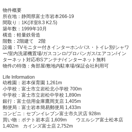
物件概要
所在地：静岡県富士市岩本266-19
間取り：1K(洋室8.3 K2.5)
築年数：1999年10月
構造：軽量鉄骨造
階数：2階建て 2階
設備：TVモニター付きインターホン/バス・トイレ別/シャワ
ー/室内洗濯機置場/ガスコンロ/プロパンガス/エアコン/イン
ターネット対応/BSアンテナ/インターネット無料
物件の特徴：角部屋/敷地内駐車場/保証会社利用可
Life Information
幼稚園：岩本保育園 1,261m
小学校：富士市立岩松北小学校 700m
中学校：富士市立岩松中学校 1,890m
銀行：富士信用金庫鷹岡支店 1,405m
郵便局：富士岩本簡易郵便局 1,433m
コンビニ：セブンイレブン富士市久沢店 928m
買い物：ポテト岩本店 1,609m ウエルシア富士松本店
1,402m カインズ富士店 2,752m