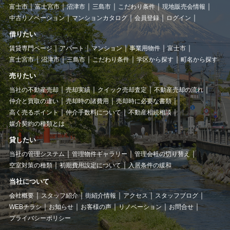
富士市
富士宮市
沼津市
三島市
こだわり条件
現地販売会情報
中古リノベーション
マンションカタログ
会員登録
ログイン
借りたい
賃貸専門ページ
アパート
マンション
事業用物件
富士市
富士宮市
沼津市
三島市
こだわり条件
学区から探す
町名から探す
売りたい
当社の不動産売却
売却実績
クイック売却査定
不動産売却の流れ
仲介と買取の違い
売却時の諸費用
売却時に必要な書類
高く売るポイント
仲介手数料について
不動産相続相談
媒介契約の種類とは
貸したい
当社の管理システム
管理物件ギャラリー
管理会社の切り替え
空室対策の種類
初期費用設定について
入居条件の緩和
当社について
会社概要
スタッフ紹介
街紹介情報
アクセス
スタッフブログ
WEBチラシ
お知らせ
お客様の声
リノベーション
お問合せ
プライバシーポリシー