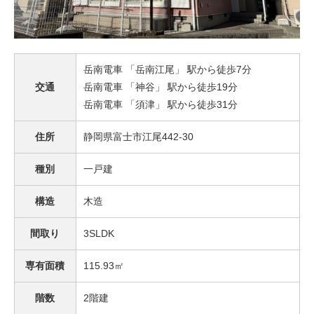
岳南電車 「岳南江尾」 駅から徒歩7分
交通
岳南電車 「神谷」 駅から徒歩19分
岳南電車 「須津」 駅から徒歩31分
住所
静岡県富士市江尾442-30
種別
一戸建
構造
木造
間取り
3SLDK
専有面積
115.93㎡
階数
2階建