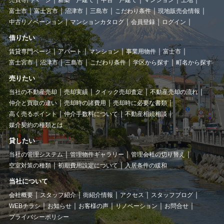
富士市
富士宮市
沼津市
三島市
こだわり条件
現地販売会情報
中古リノベーション
マンションカタログ
会員登録
ログイン
借りたい
賃貸専門ページ
アパート
マンション
事業用物件
富士市
富士宮市
沼津市
三島市
こだわり条件
学区から探す
町名から探す
売りたい
当社の不動産売却
売却実績
クイック売却査定
不動産売却の流れ
仲介と買取の違い
売却時の諸費用
売却時に必要な書類
高く売るポイント
仲介手数料について
不動産相続相談
媒介契約の種類とは
貸したい
当社の管理システム
管理物件ギャラリー
管理会社の切り替え
空室対策の種類
初期費用設定について
入居条件の緩和
当社について
会社概要
スタッフ紹介
街紹介情報
アクセス
スタッフブログ
WEBチラシ
お知らせ
お客様の声
リノベーション
お問合せ
プライバシーポリシー