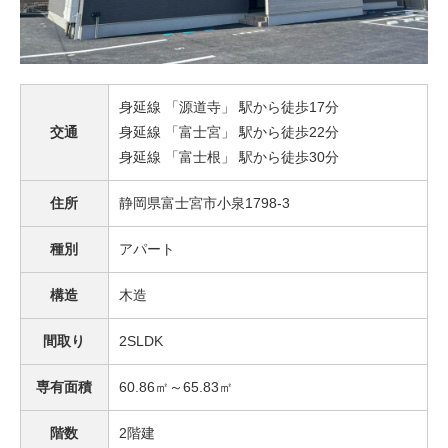
身延線 「源道寺」 駅から徒歩17分
交通
身延線 「富士宮」 駅から徒歩22分
身延線 「富士根」 駅から徒歩30分
住所
静岡県富士宮市小泉1798-3
種別
アパート
構造
木造
間取り
2SLDK
専有面積
60.86㎡～65.83㎡
階数
2階建