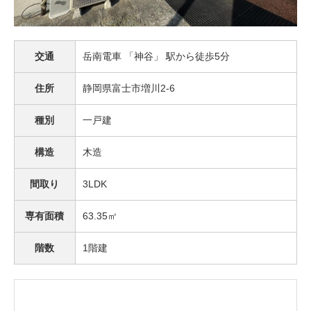
交通
岳南電車 「神谷」 駅から徒歩5分
住所
静岡県富士市増川2-6
種別
一戸建
構造
木造
間取り
3LDK
専有面積
63.35㎡
階数
1階建