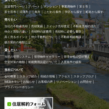
賃貸専門ページ
アパート
マンション
事業用物件
富士市
富士宮市
沼津市
三島市
こだわり条件
学区から探す
町名から探す
売りたい
当社の不動産売却
売却実績
クイック売却査定
不動産売却の流れ
仲介と買取の違い
売却時の諸費用
売却時に必要な書類
高く売るポイント
仲介手数料について
不動産相続相談
媒介契約の種類とは
貸したい
当社の管理システム
管理物件ギャラリー
管理会社の切り替え
空室対策の種類
初期費用設定について
入居条件の緩和
当社について
会社概要
スタッフ紹介
街紹介情報
アクセス
スタッフブログ
WEBチラシ
お知らせ
お客様の声
リノベーション
お問合せ
プライバシーポリシー