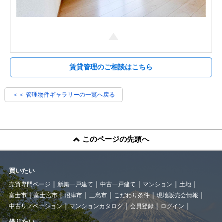
賃貸管理のご相談はこちら
＜＜ 管理物件ギャラリーの一覧へ戻る
このページの先頭へ
買いたい
売買専門ページ
新築一戸建て
中古一戸建て
マンション
土地
富士市
富士宮市
沼津市
三島市
こだわり条件
現地販売会情報
中古リノベーション
マンションカタログ
会員登録
ログイン
借りたい