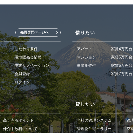
借りたい
売買専門ページへ
こだわり条件
アパート
家賃4万円台
現地販売会情報
マンション
家賃5万円台
中古リノベーション
事業用物件
家賃6万円台
会員登録
家賃7万円台
ログイン
貸したい
高く売るポイント
当社の管理システム
管
仲介手数料について
管理物件ギャラリー
空