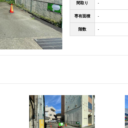
間取り
-
専有面積
-
階数
-