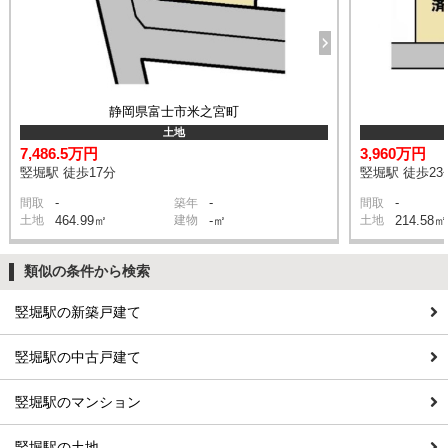
静岡県富士市米之宮町
土地
7,486.5万円
3,960万円
竪堀駅 徒歩17分
竪堀駅 徒歩23
-
-
-
間取
築年
間取
土地
464.99㎡
建物
-㎡
土地
214.58㎡
類似の条件から検索
竪堀駅の新築戸建て
竪堀駅の中古戸建て
竪堀駅のマンション
竪堀駅の土地