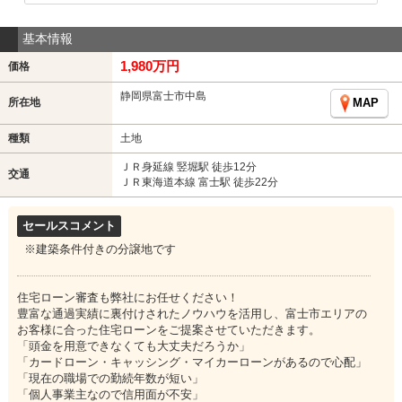
基本情報
1,980万円
価格
静岡県富士市中島
所在地
MAP
種類
土地
ＪＲ身延線 竪堀駅 徒歩12分
交通
ＪＲ東海道本線 富士駅 徒歩22分
セールスコメント
※建築条件付きの分譲地です
住宅ローン審査も弊社にお任せください！
豊富な通過実績に裏付けされたノウハウを活用し、富士市エリアの
お客様に合った住宅ローンをご提案させていただきます。
「頭金を用意できなくても大丈夫だろうか」
「カードローン・キャッシング・マイカーローンがあるので心配」
「現在の職場での勤続年数が短い」
「個人事業主なので信用面が不安」