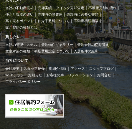
当社の不動産売却
売却実績
クイック売却査定
不動産売却の流れ
仲介と買取の違い
売却時の諸費用
売却時に必要な書類
高く売るポイント
仲介手数料について
不動産相続相談
媒介契約の種類とは
貸したい
当社の管理システム
管理物件ギャラリー
管理会社の切り替え
空室対策の種類
初期費用設定について
入居条件の緩和
当社について
会社概要
スタッフ紹介
街紹介情報
アクセス
スタッフブログ
WEBチラシ
お知らせ
お客様の声
リノベーション
お問合せ
プライバシーポリシー