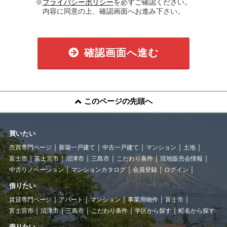
※
プライバシーポリシー
を必ずご確認ください。
内容に同意の上、確認画面へお進み下さい。
確認画面へ進む
このページの先頭へ
買いたい
売買専門ページ
新築一戸建て
中古一戸建て
マンション
土地
富士市
富士宮市
沼津市
三島市
こだわり条件
現地販売会情報
中古リノベーション
マンションカタログ
会員登録
ログイン
借りたい
賃貸専門ページ
アパート
マンション
事業用物件
富士市
富士宮市
沼津市
三島市
こだわり条件
学区から探す
町名から探す
売りたい