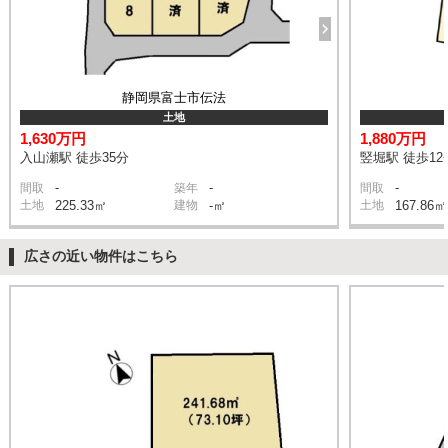
静岡県富士市伝法
土地
1,630万円
1,880万円
入山瀬駅 徒歩35分
竪堀駅 徒歩12
-
-
-
間取
築年
間取
土地
225.33㎡
建物
-㎡
土地
167.86㎡
広さの近い物件はこちら