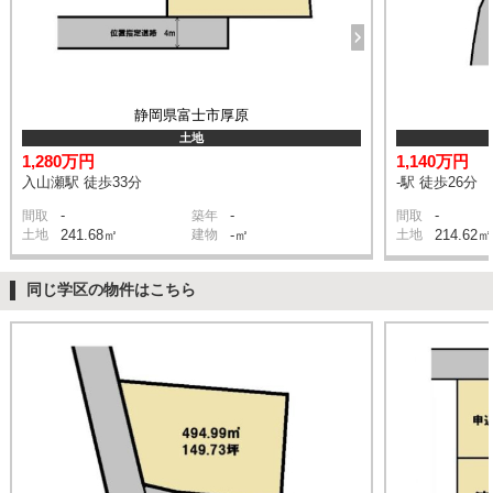
静岡県富士市厚原
土地
1,280万円
1,140万円
入山瀬駅 徒歩33分
-駅 徒歩26分
-
-
-
間取
築年
間取
土地
241.68㎡
建物
-㎡
土地
214.62㎡
同じ学区の物件はこちら