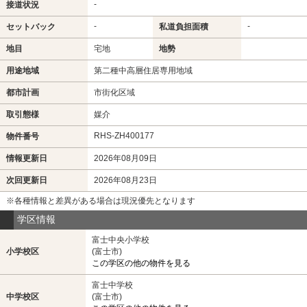
-
接道状況
-
-
セットバック
私道負担面積
地目
宅地
地勢
用途地域
第二種中高層住居専用地域
都市計画
市街化区域
取引態様
媒介
RHS-ZH400177
物件番号
情報更新日
2026年08月09日
次回更新日
2026年08月23日
※各種情報と差異がある場合は現況優先となります
学区情報
富士中央小学校
小学校区
(富士市)
この学区の他の物件を見る
富士中学校
中学校区
(富士市)