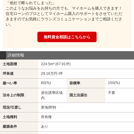
「他社で断られてしまった」
このようなお悩みをお持ちの方でも、マイホームを購入できます！
住宅ローンのプロとしてマイホーム購入のサポートをさせていただ
きますのでお気軽にラウンズコミュニケーションまでご相談くださ
い。
無料資金相談はこちらから
詳細情報
土地面積
224.5m² (67.91坪)
坪単価
29.16万円 /坪
60(%)
150(%)
建ぺい率
容積率
居住誘導区域
不要
法令上の制限
国土法届出
内
現況/引渡し
更地/即時
土地権利
所有権
建築条件
あり