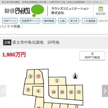
富士市中島分譲地 10号地 静岡県富士市中島｜1,980万円の土地｜売地や分譲地情報｜ラウンズコミュニケーション株式会社
来店予約
TOPページ
>
売買専門ページ
>
物件検索
>
土地
>
富士市
>
ＪＲ身延線
>
富士市
パノラマ画像：
富士市中島分譲地 10号地
土地
1,980万円
MAPで確認